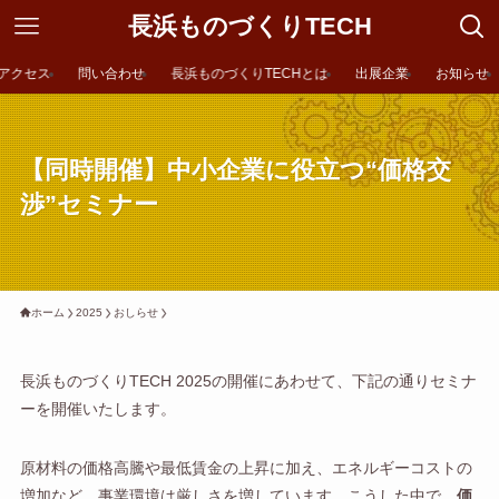
長浜ものづくりTECH
アクセス
問い合わせ
長浜ものづくりTECHとは
出展企業
お知らせ
【同時開催】中小企業に役立つ“価格交
渉”セミナー
ホーム
2025
おしらせ
長浜ものづくりTECH 2025の開催にあわせて、下記の通りセミナ
ーを開催いたします。
原材料の価格高騰や最低賃金の上昇に加え、エネルギーコストの
増加など、事業環境は厳しさを増しています。こうした中で、
価